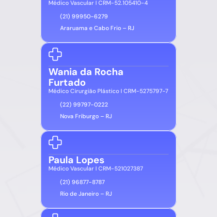
Médico Vascular I CRM-52.105410-4
(21) 99950-6279
Araruama e Cabo Frio – RJ
Wania da Rocha 
Furtado
Médico Cirurgião Plástico I CRM-5275797-7
(22) 99797-0222
Nova Friburgo – RJ
Paula Lopes
Médico Vascular I CRM-521027387
(21) 96877-8787
Rio de Janeiro – RJ