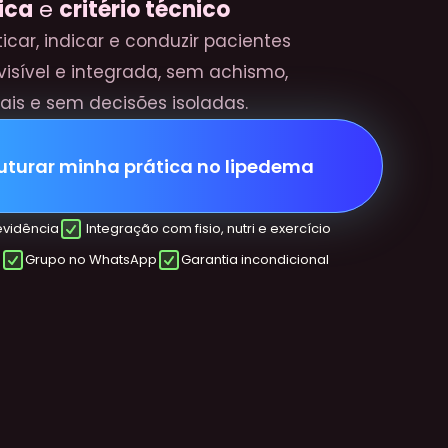
ica
 e 
critério técnico
car, indicar e conduzir pacientes 
visível e integrada, sem achismo,
ais e sem decisões isoladas.
uturar minha prática no lipedema
vidência
 Integração com fisio, nutri e exercício
s
Grupo no WhatsApp
Garantia incondicional