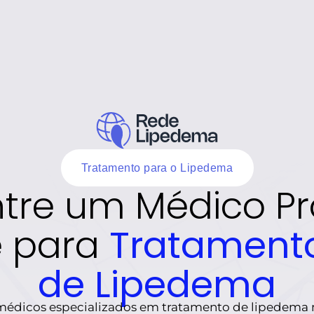
Tratamento para o Lipedema
tre um Médico P
 para 
Tratamento
de Lipedema
édicos especializados em tratamento de lipedema na