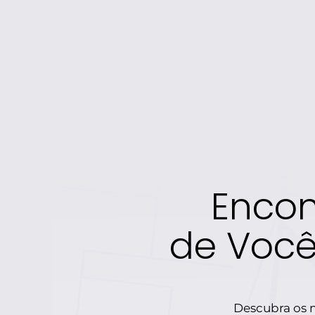
Encon
de Você
Descubra os m