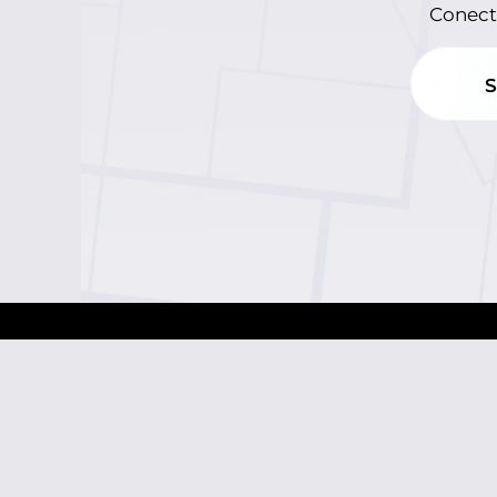
Conecta
S