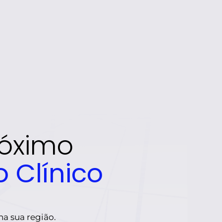
róximo
 Clínico
 sua região. 