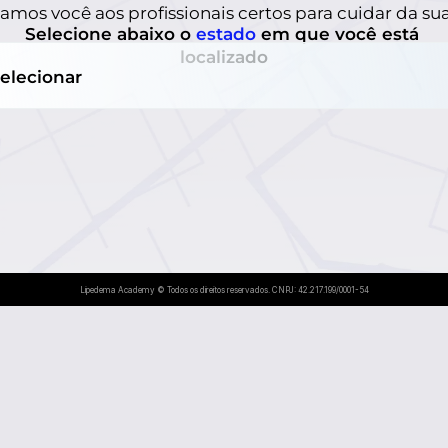
mos você aos profissionais certos para cuidar da su
Selecione abaixo o 
estado 
em que você está 
localizado
elecionar
Lipedema Academy © Todos os direitos reservados. CNPJ: 42.217.199/0001-54